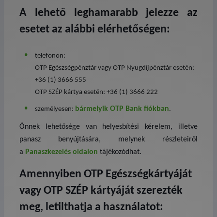
A lehető leghamarabb jelezze az
esetet az alábbi elérhetőségen:
telefonon:
OTP Egészségpénztár vagy OTP Nyugdíjpénztár esetén:
+36 (1) 3666 555
OTP SZÉP kártya esetén:
+36 (1) 3666 222
bármelyik OTP Bank fiókban
személyesen:
.
Önnek lehetősége van helyesbítési kérelem, illetve
panasz benyújtására, melynek részleteiről
a
Panaszkezelés oldalon
tájékozódhat.
Amennyiben OTP Egészségkártyáját
vagy OTP SZÉP kártyáját szerezték
meg, letilthatja a használatot: