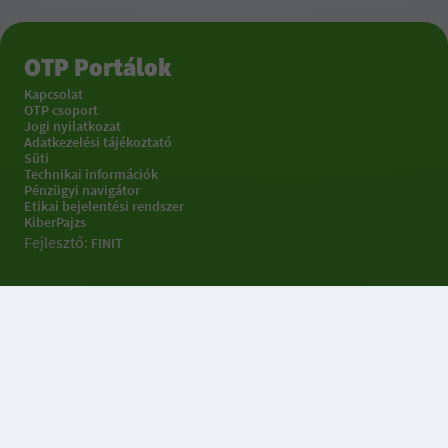
OTP Portálok
Kapcsolat
OTP csoport
Jogi nyilatkozat
Adatkezelési tájékoztató
Süti
Technikai információk
Pénzügyi navigátor
Etikai bejelentési rendszer
KiberPajzs
Fejlesztő:
FINIT
Sütibeállításokkal
kapcsolatos információk