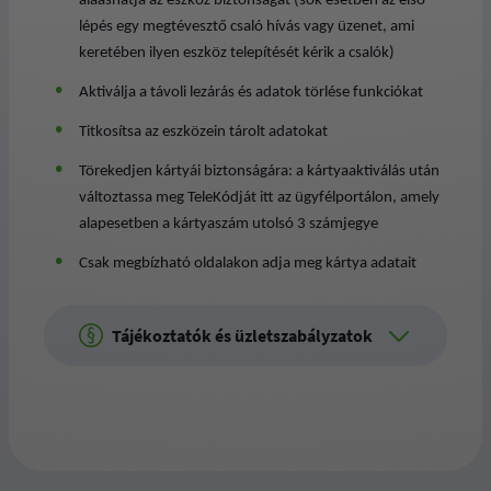
alááshatja az eszköz biztonságát (sok esetben az első
lépés egy megtévesztő csaló hívás vagy üzenet, ami
keretében ilyen eszköz telepítését kérik a csalók)
Aktiválja a távoli lezárás és adatok törlése funkciókat
Titkosítsa az eszközein tárolt adatokat
Törekedjen kártyái biztonságára: a kártyaaktiválás után
változtassa meg TeleKódját itt az ügyfélportálon, amely
alapesetben a kártyaszám utolsó 3 számjegye
Csak megbízható oldalakon adja meg kártya adatait
Tájékoztatók és üzletszabályzatok