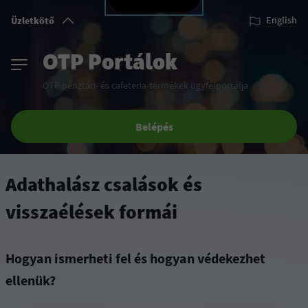
Üzletkötő
English
OTP Portálok
OTP pénztári- és cafeteria-termékek ügyfélportálja
Belépés
Adathalász csalások és
visszaélések formái
Hogyan ismerheti fel és hogyan védekezhet
ellenük?