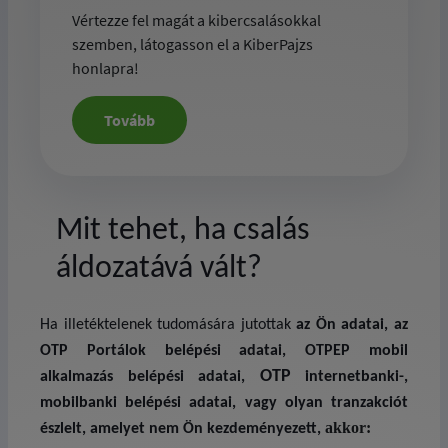
Vértezze fel magát a kibercsalásokkal
szemben, látogasson el a KiberPajzs
honlapra!
Tovább
Mit tehet, ha csalás
áldozatává vált?
Ha illetéktelenek tudomására jutottak
az Ön adatai, az
OTP Portálok belépési adatai, OTPEP mobil
OTP
alkalmazás belépési adatai,
internetbanki-,
mobilbanki belépési adatai,
vagy olyan tranzakciót
akkor:
észlelt, amelyet nem Ön kezdeményezett,