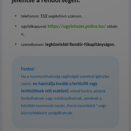
jelentse a rendőrségen:
telefonon:
112
segélyhívó számon,
https://ugyintezes.police.hu/
ügyfélkapuval:
oldalo
n,
személyesen:
legközelebbi Rendőr-főkapitányságon.
Fontos!
Ha a nyomozóhatóság segítségét szeretné igénybe
venni,
ne használja tovább a fertőzött vagy
fertőzöttnek vélt eszközét,
mivel fontos adatok
törlődhetnek vagy módosulhatnak, amelyek a
későbbi nyomozás során „forró nyomként” vagy
bizonyítékként szolgálhatnak.